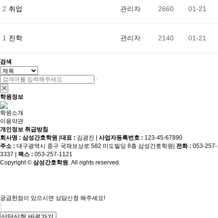
2
취업
관리자
2660
01-21
1
진학
관리자
2140
01-21
검색
학원정보
학원소개
이용약관
개인정보 취급방침
회사명 : 삼성간호학원
|
대표 :
김광진
|
사업자등록번호 :
123-45-67890
주소 :
대구광역시 중구 국채보상로 582 미도빌딩 8층 삼성간호학원
|
전화 :
053-257-
3337
|
팩스 :
053-257-1121
Copyright ©
삼성간호학원
. All rights reserved.
궁금한점이 있으시면 상담신청 해주세요!
상담신청 바로가기