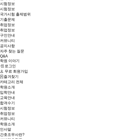
시험정보
시험정보
국가시험 출제범위
기출문제
취업정보
취업정보
구인안내
커뮤니티
공지사항
자주 찾는 질문
Q&A
학원 이야기
로그인
무료 회원가입
즐겨찾기
카테고리 전체
학원소개
입학안내
교육안내
합격수기
시험정보
취업정보
커뮤니티
학원소개
인사말
간호조무사란?