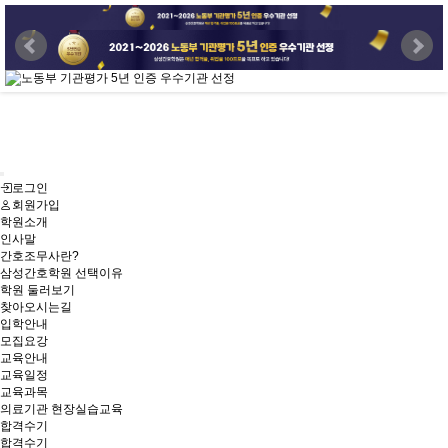
로그인
회원가입
학원소개
인사말
간호조무사란?
삼성간호학원 선택이유
학원 둘러보기
찾아오시는길
입학안내
모집요강
교육안내
교육일정
교육과목
의료기관 현장실습교육
합격수기
합격수기