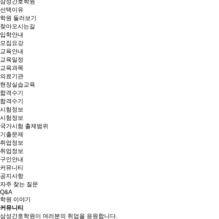
삼성간호학원
선택이유
학원 둘러보기
찾아오시는길
입학안내
모집요강
교육안내
교육일정
교육과목
의료기관
현장실습교육
합격수기
합격수기
시험정보
시험정보
국가시험 출제범위
기출문제
취업정보
취업정보
구인안내
커뮤니티
공지사항
자주 찾는 질문
Q&A
학원 이야기
커뮤니티
삼성간호학원이 여러분의 취업을 응원합니다.