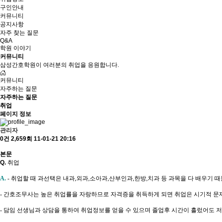
구인안내
커뮤니티
공지사항
자주 찾는 질문
Q&A
학원 이야기
커뮤니티
삼성간호학원이 여러분의 취업을 응원합니다.
커뮤니티
자주하는 질문
자주하는 질문
취업
페이지 정보
관리자
0건
2,659회
11-01-21 20:16
본문
Q.
취업
A.
- 취업할 때 과선택은 내과,외과,소아과,산부인과,한방,치과 등 과목을 다 배우기
- 간호조무사는 높은 취업률을 자랑하므로 자격증을 취득하게 되면 취업은 시기적 문
- 담임 선생님과 상담을 통하여 취업정보를 얻을 수 있으며 졸업후 시간이 흘렀어도