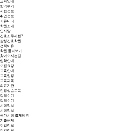
교육안내
합격수기
시험정보
취업정보
커뮤니티
학원소개
인사말
간호조무사란?
삼성간호학원
선택이유
학원 둘러보기
찾아오시는길
입학안내
모집요강
교육안내
교육일정
교육과목
의료기관
현장실습교육
합격수기
합격수기
시험정보
시험정보
국가시험 출제범위
기출문제
취업정보
취업정보