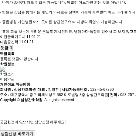
- 나이가 30,40대 라도 취업은 가능합니다. 특별히 어느과만 되는 것도 아닙니다.
- 병원은 상담을 통해서든 개인의 의사로든 선택이 가능하며 특별히 어느 과가 좋거나
- 종합병원,개인병원 어느 곳이든 상관없구요.타 지방의 취업도 가능하답니다.
- 혹여 피를 보는게 두려운 분들도 계시던데요, 병원마다 특징이 있어서 피 보지 않고도
이전글
국가고시
11.01.21
다음글
진학
11.01.21
댓글
0
댓글목록
등록된 댓글이 없습니다.
학원정보
학원소개
이용약관
개인정보 취급방침
회사명 : 삼성간호학원
|
대표 :
김광진
|
사업자등록번호 :
123-45-67890
주소 :
대구광역시 중구 국채보상로 582 미도빌딩 8층 삼성간호학원
|
전화 :
053-257
Copyright ©
삼성간호학원
. All rights reserved.
궁금한점이 있으시면 상담신청 해주세요!
상담신청 바로가기