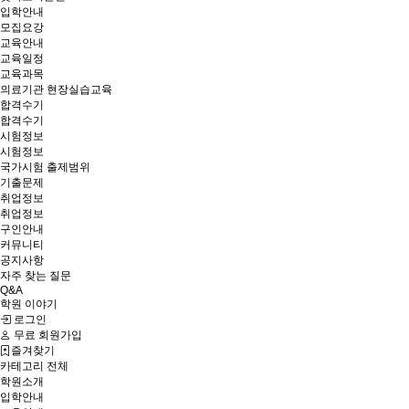
입학안내
모집요강
교육안내
교육일정
교육과목
의료기관 현장실습교육
합격수기
합격수기
시험정보
시험정보
국가시험 출제범위
기출문제
취업정보
취업정보
구인안내
커뮤니티
공지사항
자주 찾는 질문
Q&A
학원 이야기
로그인
무료 회원가입
즐겨찾기
카테고리 전체
학원소개
입학안내