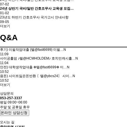
07-02
24년 상반기 국비/일반 간호조무사 교육생 모집…
01-02
23년도 하반기 간호조무사 국가고시 안내사항
09-05
더보기
Q&A
후기) 미필작업대출 {텔@fast6699} 미필…
N
11:09
사이공홀덤 ♪텔@HCMHOLDEM♪ 호치민캐시홀…
N
11:04
안전) 대학생작업대출 ❉텔@fast6699❉ 미…
N
10:52
용돈) 사이트잃은돈반환 〘텔@ybcs24〙 사이…
N
10:52
더보기
상담문의
053-257-3337
평일 09:00~06:00
주말 및 공휴일 휴무
온라인 상담신청
오시는 길