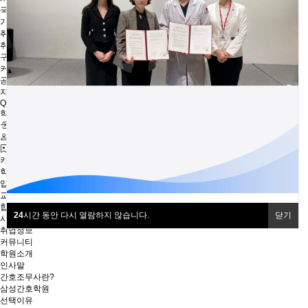
국가시험 출제범위
기출문제
취업정보
취업정보
구인안내
커뮤니티
공지사항
자주 찾는 질문
Q&A
학원 이야기
로그인
무료 회원가입
즐겨찾기
카테고리 전체
학원소개
입학안내
교육안내
합격수기
24
시간 동안 다시 열람하지 않습니다.
닫기
시험정보
취업정보
커뮤니티
학원소개
인사말
간호조무사란?
삼성간호학원
선택이유