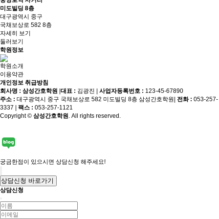
중앙로역 사거리
미도빌딩 8층
대구광역시 중구
국채보상로 582 8층
자세히 보기
둘러보기
학원정보
학원소개
이용약관
개인정보 취급방침
회사명 : 삼성간호학원
|
대표 :
김광진
|
사업자등록번호 :
123-45-67890
주소 :
대구광역시 중구 국채보상로 582 미도빌딩 8층 삼성간호학원
|
전화 :
053-257-
3337
|
팩스 :
053-257-1121
Copyright ©
삼성간호학원
. All rights reserved.
궁금한점이 있으시면 상담신청 해주세요!
상담신청 바로가기
상담신청