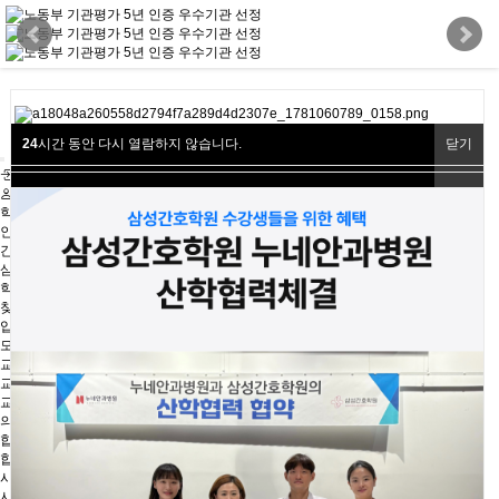
24
시간 동안 다시 열람하지 않습니다.
닫기
24
시간 동안 다시 열람하지 않습니다.
닫기
24
시간 동안 다시 열람하지 않습니다.
닫기
로그인
회원가입
학원소개
인사말
간호조무사란?
삼성간호학원 선택이유
학원 둘러보기
찾아오시는길
입학안내
모집요강
교육안내
교육일정
교육과목
의료기관 현장실습교육
합격수기
합격수기
시험정보
시험정보