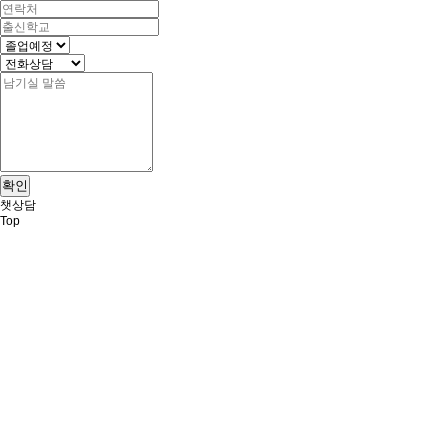
확인
챗상담
Top