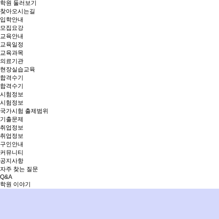
학원 둘러보기
찾아오시는길
입학안내
모집요강
교육안내
교육일정
교육과목
의료기관
현장실습교육
합격수기
합격수기
시험정보
시험정보
국가시험 출제범위
기출문제
취업정보
취업정보
구인안내
커뮤니티
공지사항
자주 찾는 질문
Q&A
학원 이야기